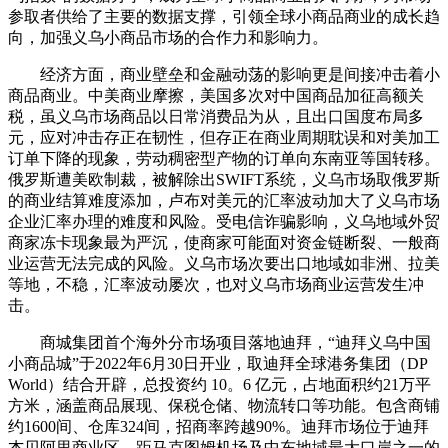
参取者供给了主要的数据支撑，引领全球小商品商业的成长趋
向，加强义乌小商品市场的合作力和影响力。
经济方面，商业壁垒和金融动荡的影响更是间接冲击着小
商品商业。中美商业摩擦，美国多次对中国商品加征高额关
税，虽义乌市场商品以日常消费品为从，且出口国度布局多
元，应对冲击存正在韧性，但存正在商业周期耽误和对美加工
订单下降的现象，劳动稠密型产物的订单向东南亚等国转移。
俄罗斯遭美欧制裁，被解除出SWIFT系统，义乌市场取俄罗斯
的商业结算难度添加，卢布对美元的汇率波动加大了义乌市场
企业汇率办理的难度和风险。受电信诈骗影响，义乌地域外贸
商家冻卡现象最为严沉，使商家可能面对资金链断裂、一般商
业运营无法完成的风险。义乌市场次要出口地域如非洲、拉美
等地，不稳，汇率波动屡次，也对义乌市场商业运营发生冲
击。
商城集团首个海外分市场项目落地迪拜，“迪拜义乌中国
小商品城”于2022年6月30日开业，取迪拜全球港务集团（DP
World）结合开辟，总投资约 10。6 亿元，占地面积约21万平
方米，涵盖商品展现、保税仓储、物流转口等功能。包含商铺
约1600间、仓库324间，招商率跨越90%。迪拜市场位于迪拜
杰贝阿里商业区，距马克图姆机场及中东地域最大口岸之一的