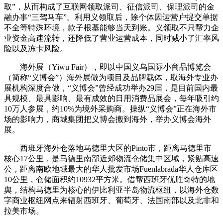
取”，从而构成了互联网领取派司、征信派司、保理派司的金
融办事“三驾马车”。利用义领取后，除个体因运营户提交单据
不全等特殊环境，款子根基能够当天到账。义领取不只帮力企
业资金高速流转，还降低了营业运营成本，同时减小了汇率风
险以及冻卡风险。
海外展（Yiwu Fair），即以中国义乌国际小商品博览会
（简称“义博会”）海外展做为项目及品牌载体，取海外专业办
展机构深度合做，“义博会”曾经成功举办29届，是目前国内最
具规模、最具影响、最有成效的日用消费品展会，每年吸引约
10万人参展，约10%为境外采购商。操纵“义博会”正在海外市
场的影响力，商城集团把义博会搬到海外，举办义博会海外
展。
西班牙海外仓落地马德里大区的Pinto市，距离马德里市
核心17公里，是马德里南部近郊物流仓储集中区域，紧贴高速
公，距离南欧地域最大的华人批发市场Fuenlabrada华人仓库区
10公里，仓储面积约10932平方米。借帮西班牙优胜奇特的地
舆，结构马德里为核心的伊比利亚半岛物流枢纽，以海外仓数
字商业枢纽网点来辐射西班牙、葡萄牙、法国南部以及北非和
拉美市场。