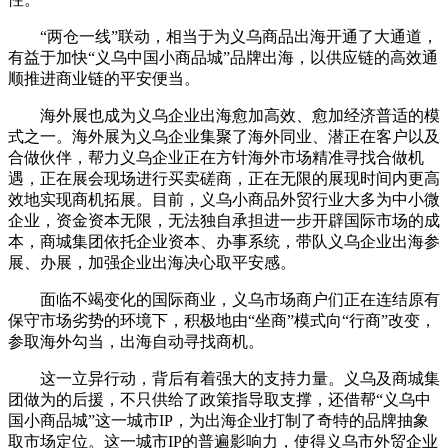
“两仓一线”联动，相当于为义乌商品出海开通了大通道，
有益于加快“义乌中国小商品城”品牌出海，以供应链的高效通
顺推进商业链的平安便当。
海外展也成为义乌企业出海愈加高效、愈加经济普适的模
式之一。海外展为义乌企业集聚了海外同业、潜正在客户以及
合做伙伴，帮力义乌企业正在方针海外市场精准寻找合做机
遇，正在展会现场进行买卖磋商，正在无限的展现时间内更高
效地实现商机拓展。目前，义乌小商品外贸行业大多为中小微
企业，资金资本无限，无法独自承担进一步开辟国际市场的成
本，商城集团依托企业资本、办事系统，带队义乌企业出海参
展、办展，加强企业出海决心取平安感。
面临不竭变化的国际商业，义乌市场商户们正在连结原有
保守市场劣势的环境下，积极地由“坐商”模式向“行商”改变，
参取海外勾当，出海自动寻找商机。
这一立异行动，背后有着强大的支持力量。义乌及商城集
团做为的后援，不只供给了政策指导取支撑，还借帮“义乌中
国小商品城”这一城市IP，为出海企业打制了奇特的品牌抽象
取市场定位。这一城市IP的普遍影响力，使得义乌市外贸企业