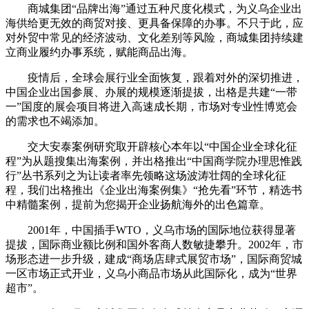
商城集团“品牌出海”通过五种尺度化模式，为义乌企业出
海供给更无效的商贸对接、更具备保障的办事。不只于此，应
对外贸中常见的经济波动、文化差别等风险，商城集团持续建
立商业履约办事系统，赋能商品出海。
疫情后，全球会展行业全面恢复，跟着对外的深切推进，
中国企业出国参展、办展的规模逐渐提拔，出格是共建“一带
一”国度的展会项目将进入高速成长期，市场对专业性博览会
的需求也不竭添加。
交大安泰案例研究取开辟核心本年以“中国企业全球化征
程”为从题搜集出海案例，并出格推出“中国商学院办理思惟践
行”丛书系列之为让读者率先领略这场波涛壮阔的全球化征
程，我们出格推出《企业出海案例集》“抢先看”环节，精选书
中精髓案例，提前为您揭开企业扬航海外的出色篇章。
2001年，中国插手WTO，义乌市场的国际地位获得显著
提拔，国际商业额比例和国外客商人数敏捷攀升。2002年，市
场形态进一步升级，建成“商场店肆式展贸市场”，国际商贸城
一区市场正式开业，义乌小商品市场从此国际化，成为“世界
超市”。