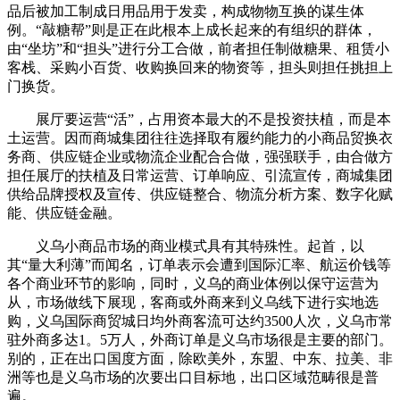
品后被加工制成日用品用于发卖，构成物物互换的谋生体
例。“敲糖帮”则是正在此根本上成长起来的有组织的群体，
由“坐坊”和“担头”进行分工合做，前者担任制做糖果、租赁小
客栈、采购小百货、收购换回来的物资等，担头则担任挑担上
门换货。
展厅要运营“活”，占用资本最大的不是投资扶植，而是本
土运营。因而商城集团往往选择取有履约能力的小商品贸换衣
务商、供应链企业或物流企业配合合做，强强联手，由合做方
担任展厅的扶植及日常运营、订单响应、引流宣传，商城集团
供给品牌授权及宣传、供应链整合、物流分析方案、数字化赋
能、供应链金融。
义乌小商品市场的商业模式具有其特殊性。起首，以
其“量大利薄”而闻名，订单表示会遭到国际汇率、航运价钱等
各个商业环节的影响，同时，义乌的商业体例以保守运营为
从，市场做线下展现，客商或外商来到义乌线下进行实地选
购，义乌国际商贸城日均外商客流可达约3500人次，义乌市常
驻外商多达1。5万人，外商订单是义乌市场很是主要的部门。
别的，正在出口国度方面，除欧美外，东盟、中东、拉美、非
洲等也是义乌市场的次要出口目标地，出口区域范畴很是普
遍。