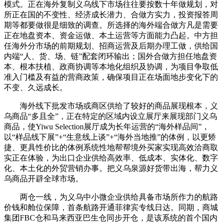
模式。正在海外复制义乌线下市场往往要按数十年做规划，对
所正在国的不变性、经济成长潜力、合做方实力，投资报答周
期等都要做很是细致的调查。所选择的海外端合做方凡是需要
正在地盘资本、资金运做、本土运营等方面能力凸起。中方担
任海外分市场的前期规划、招商运营及后期办理工做，供给国
内端“人、货、场、链”配套闭环输出；国外合做方担任地盘资
本、根本扶植、政商协调等本地化组织及协调，为项目争取低
准入门槛及有益的营商政策，确保项目正在场面地步变化下的
不变、久远成长。
海外线下批发市场或商区供给了较好的商品展现根本，义
乌商品“多且全”，正在特定的区域内设立展厅来展现部门义乌
商品，使Yiwu Selection展厅成为长年运营的“海外样品间”，
以“样品线下展”+“生意线上谈”+“海外当地推”的体例，以更矫
捷、更具性价比的体例系统性地帮帮境外买家实现高效洽商取
实正在体验，为出口企业供给高效率、低成本、实体化、数字
化、本土化的外贸营销办事。把义乌泉源好货带出海，帮力义
乌商品开辟全球市场。
两仓一线，为义乌中小微企业供给具备市场所作力的航路
价钱和舱位保障，首条航路开通菲律宾专线日达。同期，商城
集团FBC仓和马来西亚巴生仓同步开仓，是该系统的首个国内