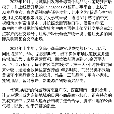
2023年10月，商城集团发布全球首个商品商业范畴狂言语
模子，并上线新升级的Chinagoods AI智开办事平台，上线了
AI商品发布、多言语视频翻译等功能，此中名为“贸语心生”的
使用让义乌老板娘以数字人形式呈现，通过AI手艺将的中文
视频为36种言语版本，并按照发腔调整口型。借帮AI手艺，
商户的产物引见能够成方针客户的言语并上传至社交平台或沉
点客户的社交账号，让客户轻松领会产物环境，也让更多的国
际采购商领会义乌市场。
2024年上半年，义乌小商品城实现成交额1358。2亿元，
同比增加20。6%。后疫情时代，线下实体市场快速恢复并连
结增加态势，市场运营面积、商位数别离达到640余万平方
米、7。5万多个，每个摊位逗留3分钟，按一天8小时停业时间
来计较，逛遍全数摊位需要跨越1年多时间。商品品类不只涵
盖保守小商品意义上的玩具、饰品、工艺品等，更有小家电、
宠物用品、智能家居、新能源产物等新兴品类。
“鸡毛换糖”的勾当范畴南至广东、西至湖南、北到徐州，
让义乌逐渐成为东部地域的日用小商品商业核心。正在持久的
贸易实践中，义乌人也逐步构成了连合合做、脚结壮地的经商
气概，以及、怯于开辟的质量。