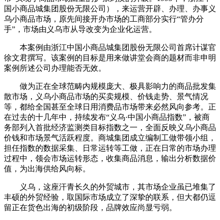
国小商品城集团股份无限公司），来运营开辟、办理、办事义
乌小商品市场，原先间接开办市场的工商部分实行“管办分
手”，市场由义乌市从导改变为企业化运营。
本案例由浙江中国小商品城集团股份无限公司首席计谋官
徐文君撰写。该案例的目标是用来做讲堂会商的题材而非申明
案例所述公司办理能否无效。
做为正在全球范畴内规模庞大、极具影响力的商品批发集
散市场，义乌小商品市场的买卖规模、价钱走势、景气情况
等，都给全国甚至全球日用消费品市场带来必然风向参考。正
在过去的十几年中，持续发布“义乌·中国小商品指数”，被商
务部列入首批经济监测类目标指数之一，全面反映义乌小商品
价钱和市场景气活跃程度。商城集团成立编制工做带领小组，
担任指数的数据采集、日常运转等工做，正在日常的市场办理
过程中，领会市场运转形态，收集商品消息，输出分析数据价
值，为出海供给风向标。
义乌，这座汗青长久的外贸城市，其市场企业虽已堆集了
丰硕的外贸经验，取国际市场成立了深挚的联系，但大都仍逗
留正在货色出海的初级阶段，品牌效应尚显亏弱。