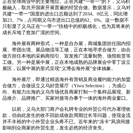
正在全球商业中的主要地位。正在共建“一带一”的下，义乌积
极融入，取共开国家开展普遍的经贸合做。数据显示，义乌对
共建“一带一”国度的进出口总额达到了2034。0亿元，同比增
加23。7%，占同期义乌市进出口总值的62。6%。这一数据不
只彰显了义乌正在“一带一”扶植中的积极感化，也为其将来的
成长斥地了愈加广漠的空间。
海外展有两种形式，一种是自办展，商城集团担任国内招
展、带团出境、展品物流等工做，正在本地寻求合做方，由合
做方担任本地的采购商招引、宣发推广流量制势、场馆租赁等
工做。另一种是展中展，正在本地成熟的品牌展会中零丁设立
展区，以展中展的形式呈现“义博会海外展”全体抽象。
海外展厅，即通过精选海外有营销及商业履约能力的加盟
合做方，合做设立义乌好货展厅（Yiwu Selection），为成心
向、有能力出海的义乌市场优良商家打制一个集样品展现、新
品推介、品牌推广、买家对接等办事于一体的海外商业窗口。
以前，义乌大部门商户会礼聘专业的外贸公司代办署理收
款，但由此发生的收不回款或收款周期过长等问题，使现金流
并不丰裕的中小外贸企业头疼不已。近年来的“冻卡”风浪间接
影响到众商家的外贸生意，发生必然的经济丧失。