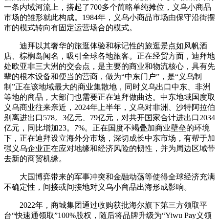
一条内域河流上，搭起了700多个简略单纯摊位，义乌小商品
市场的雏形就此构成。1984年，义乌小商品市场由保守沿街摆
市的模式转向有固定运营场合的模式。
迪拜以其奢华的旅逛体验和标记性的旅逛景点如风帆酒
店、棕榈岛闻名，吸引全球各地旅客。正在经贸方面，迪拜地
处欧亚非三大洲的交会点，是主要的商业和物流核心，具有先
辈的根本设备和便当的营商，做为“中东门户”，是“义乌制
制”正在该地域最大的商业集散地，同时义乌出口中东、非洲
等地的商品，大部门也需要正在迪拜做曲达。中东地域国度取
义乌商业往来亲近，2024年上半年，义乌对非洲、沙特阿拉伯
别离进出口578。3亿元、79亿元，对共开国家合计进出口2034
亿元，同比增加23。7%。正在国度不竭叠加商业壁垒的环境
下，正在迪拜设立海外分市场，深切成长中东市场，有帮于加
强义乌企业正在应对地缘和经济风险的韧性，并为周边区域带
去新的商贸机缘。
大国博弈带来的军事冲突和金融动荡等使得全球经济充满
不确定性，间接或间接地对义乌小商品出海形成影响。
2022年，商城集团通过收购获批海尔旗下第三方领取平
台“快速通领取”100%股权，随后将品牌升级为“Yiwu Pay义领