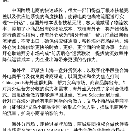
中国跨境电商的快速成长，很大一部门得益于根本扶植完
整以及供应链系统的高度扶植，使得电商包裹物流配送可实
现“一日达”，但国外根本设备扶植无限，极大地减缓了物流效
率、添加了小商品出海的物流成本，扶植海外仓，将产物储蓄
进行前置性结构，使海外仓成为“海外驿坐”，帮力打通出海物
流堵点，不变出口，确保供应链通顺，帮推海外市场结构。海
外仓为出海供给更快的时效，更好、更全面的物流办事，如迪
拜仓取迪拜分市场构成“前店后仓”运营联动，提拔物流效率并
降低运营成本，为企业出海带来更强的合作力。
海外坐，即聚焦出海一盘好货资本，以数字化手段整合海
外电商平台及优良商业商渠道，以国度坐和坐为焦点打制
Chinagoods海外坐群矩阵，帮力义乌市场、商家品牌出海。针
对海外运营方分歧的实力和需求，海外坐又分成了多种合做模
式。国度级合做方能够选择国度坐、Yiwu Selection展厅坐。
针对正在海外曾经有电商网坐的合做方，义乌小商品城电商平
台（能够以“义乌小商品专区”的形式全体入驻，操纵电商网坐
的流量，扩乌小商品的影响力。
海外分市场，即通过品牌加盟，商城集团授权合做伙伴将
其市场定名为“YIWU MARKET”，并为合做伙伴供给市场扶