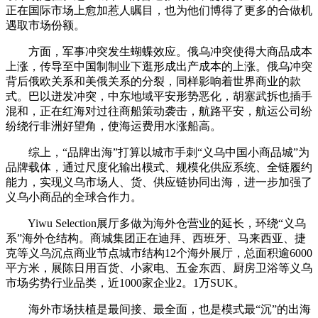
正在国际市场上愈加惹人瞩目，也为他们博得了更多的合做机
遇取市场份额。
方面，军事冲突发生蝴蝶效应。俄乌冲突使得大商品成本
上涨，传导至中国制制业下逛形成出产成本的上涨。俄乌冲突
背后俄欧关系和美俄关系的分裂，同样影响着世界商业的款
式。巴以迸发冲突，中东地域平安形势恶化，胡塞武拆也插手
混和，正在红海对过往商船策动袭击，航路平安，航运公司纷
纷绕行非洲好望角，使海运费用水涨船高。
综上，“品牌出海”打算以城市手刺“义乌中国小商品城”为
品牌载体，通过尺度化输出模式、规模化供应系统、全链履约
能力，实现义乌市场人、货、供应链协同出海，进一步加强了
义乌小商品的全球合作力。
Yiwu Selection展厅多做为海外仓营业的延长，环绕“义乌
系”海外仓结构。商城集团正在迪拜、西班牙、马来西亚、捷
克等义乌沉点商业节点城市结构12个海外展厅，总面积逾6000
平方米，展陈日用百货、小家电、五金东西、厨房卫浴等义乌
市场劣势行业品类，近1000家企业2。1万SUK。
海外市场扶植是最间接、最全面，也是模式最“沉”的出海