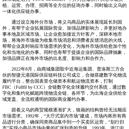
植、运营、办理、招商等全方位的征询办事，同时输出义乌的
一体化供应链办事。
通过设立海外分市场，将义乌商品的实体展现延长到国
外，有帮于企业拓展国际营业、加强品牌影响力，并更好地办
事本地及区域市场。让企业愈加接近方针客户，深耕本地市
场，将海外市场做为收集市场消息和消费者反馈消息的火线，
帮帮企业及时响应市场需求的变化，为海外市场供给愈加个性
化和当地化的办事。同时也有帮于提拔企业的国际品牌抽象，
加强品牌正在海外市场的出名度、影响力和合作力。
2022年8月，由商城集团取中近海运集团、普洛斯三方合
伙的智捷元港国际供应链科技公司成立，合做搭建数字化物流
履约平台，整合国表里仓储资本和航运物流资本，打制
FBC（Fullfil by CCC）全链数字化全球履约交付系统，通过数
字化和集约化赋能跨境物流全链、各环节，为出海企业供给全
域笼盖、全流程通明的国际商业履约办事。
跟着义乌的商贸规模逐渐扩大，狼藉的结构曾经无法顺应
市场需求。1992年，“大厅式室内市场”建成，市场内将所有商
品进行分类，确保同类商品集中到一个买卖区运营，“划行归
市”实现小商品市场由量的扩张到质的升级。1993年，浙江中