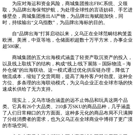
为应对海运和资金风险，商城集团推出FBC系统、义领
取，为品牌出海保驾护航，为处理全球性的言语妨碍、手艺进
修壁垒，商城集团推出AI产物，为品牌出海赋能加快，同
时，持续输出“义乌指数”，为品牌出海标的目的。
自“品牌出海”打算启动以来，义乌正在全球范畴结构笼盖
欧洲、美洲，中亚等地，仓储面积超数十万平方米，办事企业
超500家。
商城集团的五大出海模式涵盖了轻资产取沉资产的投入，
以及线上取线下的结构，构成“线上/线下展陈－国际物流－海
外仓储”的出海联动。这一模式通过优化供应链办理，降低了
物流成本，缩短了交货周期，提高了海外客户对劲度。这种全
方位、多条理的出海联动模式，为义乌企业正在全球市场的快
速成长供给了无力支持。
现实上，义乌市场合涵盖的远不止饰品和玩具这两个品
类。它具有26个大品类、210多万SKU的商品品种，几乎涵盖
了人们日常糊口的方方面面。这种多元化的商品布局不只满脚
了分歧消费者的需求，也为义乌正在全球商业中博得了更广漠
的市场空间。