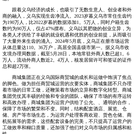
跟着义乌经济的成长，也吸引了无数生意人、创业者和外
商的融入，义乌实现生齿净流入。2023岁暮义乌市常住生齿约
为190万人，比2022岁暮的数据添加1。5万人，同时户籍生齿
数约为90万人，仅占47%摆布。义乌以其肥饶的创业立异，为
各类人才供给了丰硕的就业机遇和优胜的创业前提，从而吸引
了大量外来生齿的涌入。2024年5月底，义乌正在册市场运营
从体总量达110。36万户，高居全国县级市第一。据义乌市收
支境办理局数据，截至5月28日，本地常驻外商人数已超1。6
万人，流动外商人数近2。4万人，核发居留许可和签证的证件
总和超2万张。
商城集团正在义乌国际商贸城的成长和运做中饰演了焦点
的脚色。做为担任商贸城运营的次要实体，商城集团不只办理
着市场的日常工做，还鞭策着市场的立异和数字化转型。商城
集团凭仗其丰硕的经验和专业的团队，确保了市场的有序运转
和高效办理，商城集团为运营户供给了公允、、通明的合作，
保障了市场的繁荣和不变。同时，结构配套酒店、展览、仓
储、房产等市场生态，为运营户处理客商欢迎、货色仓储、商
机拓展等的需求，这些配套设备的完美，不只提高了运营户的
工做效率和糊口质量，还加强了他们对义乌市场的归属感和粘
性。