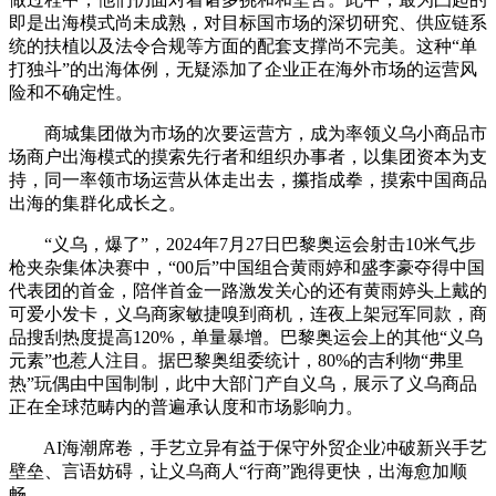
即是出海模式尚未成熟，对目标国市场的深切研究、供应链系
统的扶植以及法令合规等方面的配套支撑尚不完美。这种“单
打独斗”的出海体例，无疑添加了企业正在海外市场的运营风
险和不确定性。
商城集团做为市场的次要运营方，成为率领义乌小商品市
场商户出海模式的摸索先行者和组织办事者，以集团资本为支
持，同一率领市场运营从体走出去，攥指成拳，摸索中国商品
出海的集群化成长之。
“义乌，爆了”，2024年7月27日巴黎奥运会射击10米气步
枪夹杂集体决赛中，“00后”中国组合黄雨婷和盛李豪夺得中国
代表团的首金，陪伴首金一路激发关心的还有黄雨婷头上戴的
可爱小发卡，义乌商家敏捷嗅到商机，连夜上架冠军同款，商
品搜刮热度提高120%，单量暴增。巴黎奥运会上的其他“义乌
元素”也惹人注目。据巴黎奥组委统计，80%的吉利物“弗里
热”玩偶由中国制制，此中大部门产自义乌，展示了义乌商品
正在全球范畴内的普遍承认度和市场影响力。
AI海潮席卷，手艺立异有益于保守外贸企业冲破新兴手艺
壁垒、言语妨碍，让义乌商人“行商”跑得更快，出海愈加顺
畅。