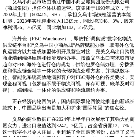
义乌小商品市场由浙江中国小商品城集团股份无限公司
（商城集团）担任全体扶植运营。该集团于1993年成立，于
2002年上市（600415。SH），承担义乌市场扶植运营的本能
机能，2023年实现停业收入113亿元，同比增加48。3%，股东
净利润26。76亿元，同比增加142。25亿元。
海外仓（FBC Warehouse），即依托“调集派”数字化物流
供应链平台和“义乌中国小商品城”品牌赋能办事，取海外仓优
良运营方以共建或加盟体例开展营业对接，完美义乌出口跨境
商业端到端供应链和物流履约办事。按照义乌出口需求取市场
趋向对FBC海外仓进行仓内规划，供给包罗仓储办理、分拨派
送和供应链金融等一体化的仓储物流处理方案，并操纵数字
化、智能化系统高效地满脚客户对FBC海外仓的各类要求，实
现全程可视（包罗但不限于物流可视、库存可视、账单及时可
视）、端到端、一体化的供应链和物流履约办事。
正在经济内轮回为从，国内国际双轮回彼此推进的新成长
款式下，中国品牌出海是加大和扩张“国际轮回”的焦点径。
义乌的商业数据正在2024年上半年再次展示了其强大的商
贸实力，进出口总值达到3247。7亿元，占全省份额12。7%，
这一数字不只令人注目，更超越了全国浩繁省份，凸显了义乌