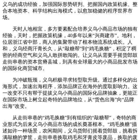
义乌的成功经验，加强国际形势研判、把握国内政策机缘、整
合本地资本、科学结构出海模式，以愈加稳健的程序世界市
场。
天时人地相宜，多方要素配合培养义乌小商品市场的独有
经验，天时，把握政策机缘，40多年以来“兴商建市”。地利，
位居浙江省中部，商人的集聚带动了根本物流系统成长。人
和，义乌经商汗青长久，从“敲糖帮”到“鸡毛换糖”，积淀了稠
密的经商空气和义乌人敢拼敢闯的。让义乌从需要手摇货郎鼓
走街串巷的资本贫瘠县城，到具有全球最大的小商品批发市场
的国际化商贸城市。
为冲破瓶颈，义乌积极寻求转型取升级。通过多样化的出
海形式，加速出海程序，添加品牌正在海外的度取影响力。这
一改变不只有帮于提拔义乌小商品的国际化品牌抽象，更能正
在国际市场上树立起奇特的品牌地位，从“货色出海”向“品牌
出海”改变。
从走街串巷的“鸡毛换糖”到有组织的“敲糖帮”，奇特的商
业形式为后来义乌小商品市场的成长奠基根本。“鸡毛换糖”描
述如许一种场景，农闲期间，义乌货郎们摇着货郎鼓，挑着拆
满敲糖的箩筐，走街串巷换取鸡毛和牙膏皮等废品，换取的废