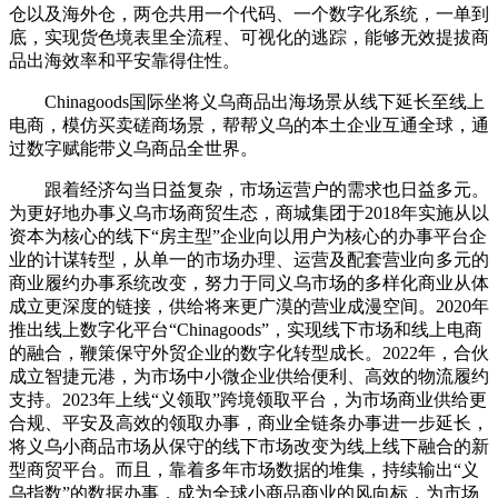
仓以及海外仓，两仓共用一个代码、一个数字化系统，一单到
底，实现货色境表里全流程、可视化的逃踪，能够无效提拔商
品出海效率和平安靠得住性。
Chinagoods国际坐将义乌商品出海场景从线下延长至线上
电商，模仿买卖磋商场景，帮帮义乌的本土企业互通全球，通
过数字赋能带义乌商品全世界。
跟着经济勾当日益复杂，市场运营户的需求也日益多元。
为更好地办事义乌市场商贸生态，商城集团于2018年实施从以
资本为核心的线下“房主型”企业向以用户为核心的办事平台企
业的计谋转型，从单一的市场办理、运营及配套营业向多元的
商业履约办事系统改变，努力于同义乌市场的多样化商业从体
成立更深度的链接，供给将来更广漠的营业成漫空间。2020年
推出线上数字化平台“Chinagoods”，实现线下市场和线上电商
的融合，鞭策保守外贸企业的数字化转型成长。2022年，合伙
成立智捷元港，为市场中小微企业供给便利、高效的物流履约
支持。2023年上线“义领取”跨境领取平台，为市场商业供给更
合规、平安及高效的领取办事，商业全链条办事进一步延长，
将义乌小商品市场从保守的线下市场改变为线上线下融合的新
型商贸平台。而且，靠着多年市场数据的堆集，持续输出“义
乌指数”的数据办事，成为全球小商品商业的风向标，为市场