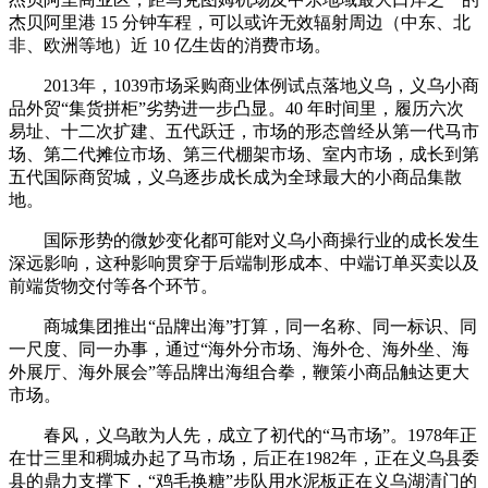
杰贝阿里港 15 分钟车程，可以或许无效辐射周边（中东、北
非、欧洲等地）近 10 亿生齿的消费市场。
2013年，1039市场采购商业体例试点落地义乌，义乌小商
品外贸“集货拼柜”劣势进一步凸显。40 年时间里，履历六次
易址、十二次扩建、五代跃迁，市场的形态曾经从第一代马市
场、第二代摊位市场、第三代棚架市场、室内市场，成长到第
五代国际商贸城，义乌逐步成长成为全球最大的小商品集散
地。
国际形势的微妙变化都可能对义乌小商操行业的成长发生
深远影响，这种影响贯穿于后端制形成本、中端订单买卖以及
前端货物交付等各个环节。
商城集团推出“品牌出海”打算，同一名称、同一标识、同
一尺度、同一办事，通过“海外分市场、海外仓、海外坐、海
外展厅、海外展会”等品牌出海组合拳，鞭策小商品触达更大
市场。
春风，义乌敢为人先，成立了初代的“马市场”。1978年正
在廿三里和稠城办起了马市场，后正在1982年，正在义乌县委
县的鼎力支撑下，“鸡毛换糖”步队用水泥板正在义乌湖清门的