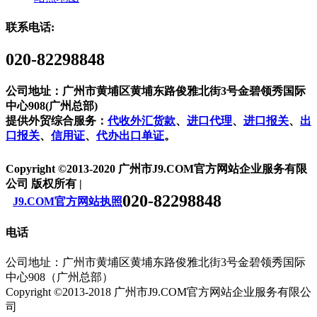
联系电话:
020-82298848
公司地址：广州市黄埔区黄埔东路俊雅北街3号金碧领秀国际
中心908(广州总部)
提供外贸综合服务：
代收外汇货款
、
进口代理
、
进口报关
、
出
口报关
、
信用证
、
代办出口单证
。
Copyright ©2013-2020 广州市J9.COM官方网站企业服务有限
公司 版权所有 |
020-82298848
J9.COM官方网站执照
电话
公司地址：广州市黄埔区黄埔东路俊雅北街3号金碧领秀国际
中心908（广州总部）
Copyright ©2013-2018 广州市J9.COM官方网站企业服务有限公
司