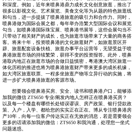
和深度。例如，近年来喷鼻港鼎力成长文化创意旅逛，推出了
很多以影视文化、艺术展览、美食文化等为从题的特色旅逛线
和勾当，进一步提拔了喷鼻港旅逛的吸引力和合作力。同时，
喷鼻港做为国际会展之都，每年举办浩繁大型国际会议和展览
勾当，如喷鼻港国际珠宝展、喷鼻港书展等，这些会展勾当不
只带动了相关财产的成长，也为旅逛市场带来了大量的商务搭
客。将来十年，投资喷鼻港的文化旅逛财产，如旅逛景区开
辟、旅逛配套设备扶植、旅逛办事平台运营等，无望受益于喷
鼻港旅逛市场的持续繁荣，获得不变的投资报答。此外，喷鼻
港取内地正在旅逛市场的合做日益慎密，粤港澳大湾区旅逛一
体化历程的推进也将为喷鼻港旅逛财产带来更多的成长机缘，
如大湾区旅逛联票、一程多坐旅逛产物等立异行动的实施，将
进一步扩大喷鼻港旅逛的客源市场。
想要领会喷鼻港买房、安全、读书和喷鼻港户口，能够添
加我的微信 ZTS650 专业/阐发内地人怎样正在喷鼻港买房？
以及每一个楼盘有哪些长处错误谬误、房产政策、银行贷款政
策、入户，入学、都给您的实实正在正在。博从专注喷鼻港房
产10年，向每一位客户传达实正在无效的消息，若是需要领会
更多的话请添加我的微信：ZTS650 和我沟通，处理您一坐式
问题迷惑。