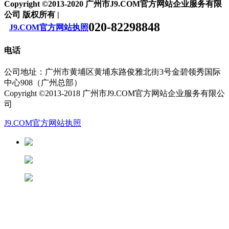
Copyright ©2013-2020 广州市J9.COM官方网站企业服务有限
公司 版权所有 |
020-82298848
J9.COM官方网站执照
电话
公司地址：广州市黄埔区黄埔东路俊雅北街3号金碧领秀国际
中心908（广州总部）
Copyright ©2013-2018 广州市J9.COM官方网站企业服务有限公
司
J9.COM官方网站执照
13826188686徐先生
13822281433潘先生
13682280906陆先生