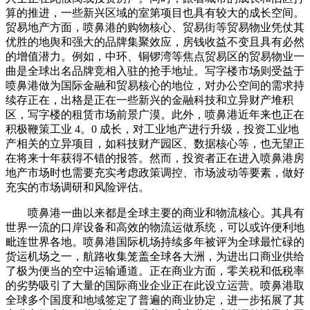
算的推进，一些新兴区域的室第项目也具有较大的成长空间。
贸易地产方面，喷鼻港的购物核心、贸易街等贸易物业凭仗其
优胜的地舆和强大的品牌集聚效应，房钱收益不变且具有必然
的增值潜力。例如，中环、铜锣湾等焦点贸易区的贸易物业一
曲是全球出名品牌竞相入驻的抢手地址。写字楼市场则受益于
喷鼻港做为国际金融和贸易核心的地位，对办公空间的需求持
续存正在，出格是正在一些新兴的金融科技和立异财产堆积
区，写字楼的租赁市场前景广漠。此外，喷鼻港近年来也正在
积极鞭策工业 4。0 成长，对工业地产进行升级，投资工业地
产相关的立异项目，如科技财产园区、数据核心等，也无望正
在将来十年获得不错的报答。然而，投资者正在进入喷鼻港房
地产市场时也需要充实考虑政策调控、市场波动等要素，做好
充实的市场调研和风险评估。
喷鼻港一曲以来都是全球主要的商业和物流核心。其具有
世界一流的口岸设备和高效的物流运做系统，可以或许便利地
毗连世界各地。喷鼻港国际机场持续多年被评为全球最忙碌的
货运机场之一，航路收集笼盖全球各大洲，为进出口商业供给
了极为便当的空中运输通道。正在商业方面，零关税和低税率
的劣势吸引了大量的国际商业企业正在此设立运营。喷鼻港取
全球多个国度和地域签定了普遍的商业协定，进一步拓展了其