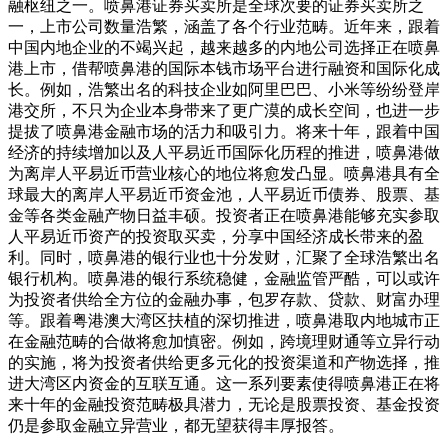
融枢纽之一。喷鼻港证券买卖所是全球次要的证券买卖所之
一，上市公司数量浩繁，涵盖了各个行业范畴。近年来，跟着
中国内地企业的不竭兴起，越来越多的内地公司选择正在喷鼻
港上市，借帮喷鼻港的国际本钱市场平台进行融资和国际化成
长。例如，浩繁出名的科技企业如阿里巴巴、小米等纷纷登岸
港交所，不只为企业本身带来了更广漠的成长空间，也进一步
提拔了喷鼻港金融市场的活力和吸引力。将来十年，跟着中国
经济的持续增加以及人平易近币国际化历程的推进，喷鼻港做
为离岸人平易近币营业核心的地位将愈发凸显。喷鼻港具有全
球最大的离岸人平易近币资金池，人平易近币债券、股票、基
金等各类金融产物日益丰硕。投资者正在喷鼻港能够充实参取
人平易近币资产的投资取买卖，分享中国经济成长带来的盈
利。同时，喷鼻港的银行业也十分发财，汇聚了全球浩繁出名
银行机构。喷鼻港的银行系统稳健，金融监管严酷，可以或许
为投资者供给全方位的金融办事，包罗存款、贷款、财富办理
等。跟着粤港澳大湾区扶植的深切推进，喷鼻港取内地城市正
在金融范畴的合做将愈加慎密。例如，跨境理财通等立异行动
的实施，将为投资者供给更多元化的投资渠道和产物选择，推
进大湾区内资金的互联互通。这一系列要素使得喷鼻港正在将
来十年的金融投资范畴极具潜力，无论是股票投资、基金投资
仍是参取金融立异营业，都无望获得丰厚报答。