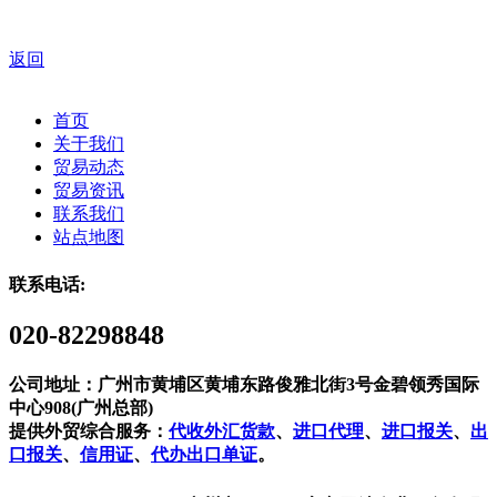
返回
首页
关于我们
贸易动态
贸易资讯
联系我们
站点地图
联系电话:
020-82298848
公司地址：广州市黄埔区黄埔东路俊雅北街3号金碧领秀国际
中心908(广州总部)
提供外贸综合服务：
代收外汇货款
、
进口代理
、
进口报关
、
出
口报关
、
信用证
、
代办出口单证
。