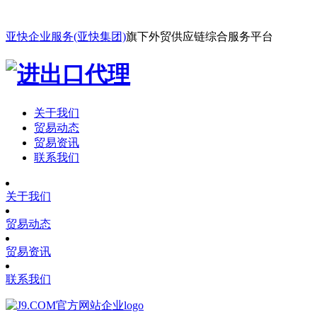
亚快企业服务(亚快集团)
旗下外贸供应链综合服务平台
关于我们
贸易动态
贸易资讯
联系我们
关于我们
贸易动态
贸易资讯
联系我们