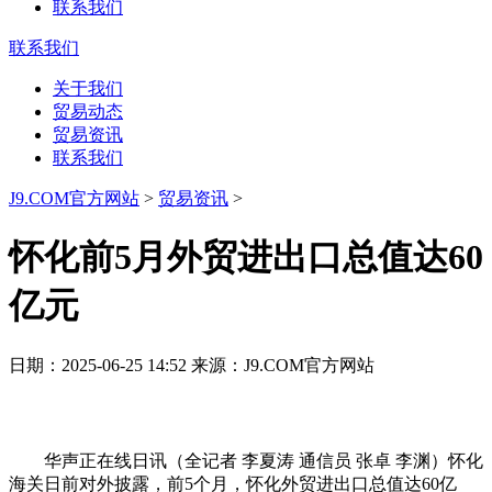
联系我们
联系我们
关于我们
贸易动态
贸易资讯
联系我们
J9.COM官方网站
>
贸易资讯
>
怀化前5月外贸进出口总值达60
亿元
日期：2025-06-25 14:52 来源：J9.COM官方网站
华声正在线日讯（全记者 李夏涛 通信员 张卓 李渊）怀化
海关日前对外披露，前5个月，怀化外贸进出口总值达60亿