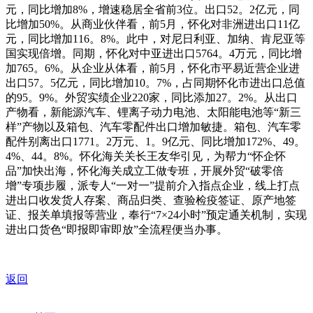
元，同比增加8%，增速稳居全省前3位。出口52。2亿元，同
比增加50%。从商业伙伴看，前5月，怀化对非洲进出口11亿
元，同比增加116。8%。此中，对尼日利亚、加纳、肯尼亚等
国实现倍增。同期，怀化对中亚进出口5764。4万元，同比增
加765。6%。从企业从体看，前5月，怀化市平易近营企业进
出口57。5亿元，同比增加10。7%，占同期怀化市进出口总值
的95。9%。外贸实绩企业220家，同比添加27。2%。从出口
产物看，新能源汽车、锂离子动力电池、太阳能电池等“新三
样”产物以及箱包、汽车零配件出口增加敏捷。箱包、汽车零
配件别离出口1771。2万元、1。9亿元、同比增加172%、49。
4%、44。8%。怀化海关关长王友华引见，为帮力“怀企怀
品”加快出海，怀化海关成立工做专班，开展外贸“破零倍
增”专项步履，派专人“一对一”提前介入指点企业，线上打点
进出口收发货人存案、商品归类、查验检疫签证、原产地签
证、报关单填报等营业，奉行“7×24小时”预定通关机制，实现
进出口货色“即报即审即放”全流程便当办事。
返回