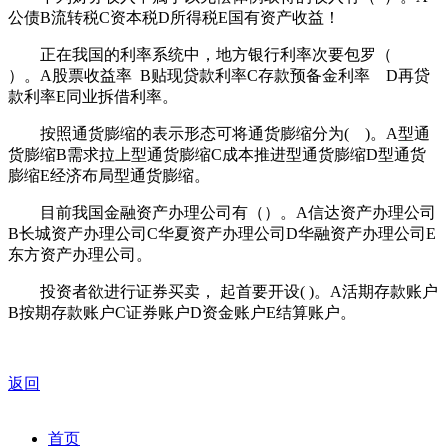
公债B流转税C资本税D所得税E国有资产收益！
正在我国的利率系统中，地方银行利率次要包罗（
）。A股票收益率 B贴现贷款利率C存款预备金利率 D再贷
款利率E同业拆借利率。
按照通货膨缩的表示形态可将通货膨缩分为( )。A型通
货膨缩B需求拉上型通货膨缩C成本推进型通货膨缩D型通货
膨缩E经济布局型通货膨缩。
目前我国金融资产办理公司有（）。A信达资产办理公司
B长城资产办理公司C华夏资产办理公司D华融资产办理公司E
东方资产办理公司。
投资者欲进行证券买卖， 起首要开设( )。A活期存款账户
B按期存款账户C证券账户D资金账户E结算账户。
返回
首页