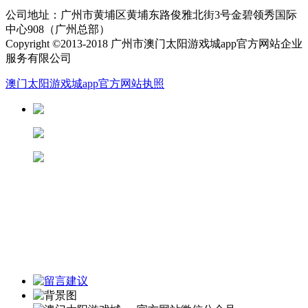
公司地址：广州市黄埔区黄埔东路俊雅北街3号金碧领秀国际
中心908（广州总部）
Copyright ©2013-2018 广州市澳门太阳游戏城app官方网站企业
服务有限公司
澳门太阳游戏城app官方网站执照
13826188686徐先生
13822281433潘先生
13682280906陆先生