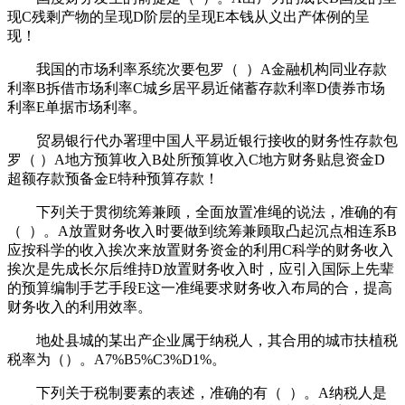
现C残剩产物的呈现D阶层的呈现E本钱从义出产体例的呈
现！
我国的市场利率系统次要包罗（ ）A金融机构同业存款
利率B拆借市场利率C城乡居平易近储蓄存款利率D债券市场
利率E单据市场利率。
贸易银行代办署理中国人平易近银行接收的财务性存款包
罗（ ）A地方预算收入B处所预算收入C地方财务贴息资金D
超额存款预备金E特种预算存款！
下列关于贯彻统筹兼顾，全面放置准绳的说法，准确的有
（ ）。A放置财务收入时要做到统筹兼顾取凸起沉点相连系B
应按科学的收入挨次来放置财务资金的利用C科学的财务收入
挨次是先成长尔后维持D放置财务收入时，应引入国际上先辈
的预算编制手艺手段E这一准绳要求财务收入布局的合，提高
财务收入的利用效率。
地处县城的某出产企业属于纳税人，其合用的城市扶植税
税率为（）。A7%B5%C3%D1%。
下列关于税制要素的表述，准确的有（ ）。A纳税人是