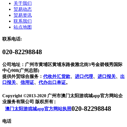
关于我们
贸易动态
贸易资讯
联系我们
站点地图
联系电话:
020-82298848
公司地址：广州市黄埔区黄埔东路俊雅北街3号金碧领秀国际
中心908(广州总部)
提供外贸综合服务：
代收外汇货款
、
进口代理
、
进口报关
、
出
口报关
、
信用证
、
代办出口单证
。
Copyright ©2013-2020 广州市澳门太阳游戏城app官方网站企
业服务有限公司 版权所有 |
020-82298848
澳门太阳游戏城app官方网站执照
电话