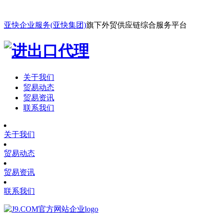
亚快企业服务(亚快集团)
旗下外贸供应链综合服务平台
关于我们
贸易动态
贸易资讯
联系我们
关于我们
贸易动态
贸易资讯
联系我们