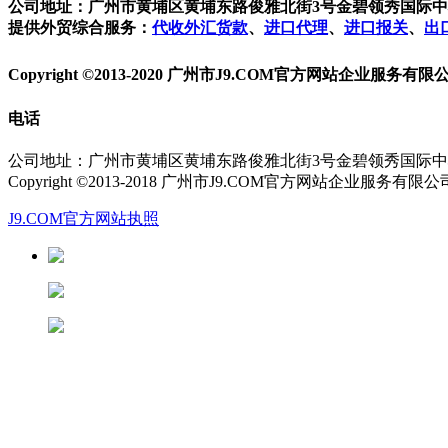
公司地址：广州市黄埔区黄埔东路俊雅北街3号金碧领秀国际中心9
提供外贸综合服务：
代收外汇货款
、
进口代理
、
进口报关
、
出
Copyright ©2013-2020 广州市J9.COM官方网站企业服务有限
电话
公司地址：广州市黄埔区黄埔东路俊雅北街3号金碧领秀国际中心
Copyright ©2013-2018 广州市J9.COM官方网站企业服务有限公
J9.COM官方网站执照
13826188686徐先生
13822281433潘先生
13682280906陆先生