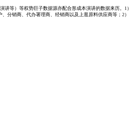
演讲等）等权势巨子数据源亦配合形成本演讲的数据来历。1）
户、分销商、代办署理商、经销商以及上逛原料供应商等；2）