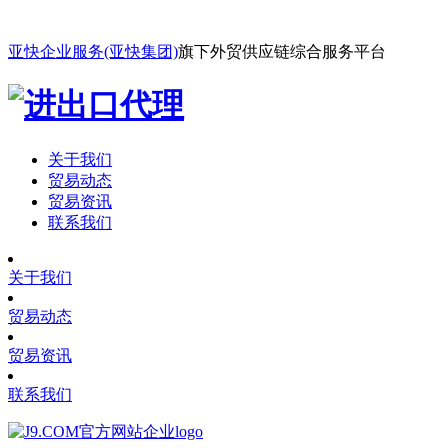
亚快企业服务(亚快集团)
旗下外贸供应链综合服务平台
关于我们
贸易动态
贸易资讯
联系我们
关于我们
贸易动态
贸易资讯
联系我们