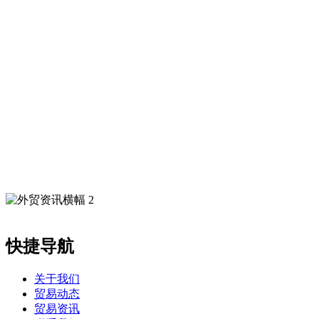
快捷导航
关于我们
贸易动态
贸易资讯