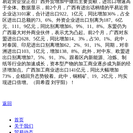
易近营企业正在广西外贸增加中做出主要贡献，进出口增速高
于全体。数据显示，前2个月，广西有进出话柄绩的平易近营
企业达3101家，合计进出口922。1亿元，同比增加36%，占全
区进出口总额的73。6%。外资企业进出口别离为187。6亿
元、111。9亿元，同比别离增加6。9%、11。8%。东盟仍为
广西最大对外商业伙伴，表示尤为凸起。前2个月，广西对东
盟进出口628。5亿元，同比增加14。3%，占50。1%。此中，
对泰国、印尼进出口别离增加62。2%、91。1%。同期，对非
洲进出口103。1亿元，增加138。8%。此外，对中东、欧盟进
出口别离增加7。5%、91。3%。跟着区内新能源、冶炼、制
纸等行业的加速成长，资本型产物的加工商业逐步成为新的经
济增加点。广西加工商业进出口141亿元，同比大幅增加
73%，企稳回升态势较着。此中，铜精矿、19。2亿元，均实
现进口倍增。（田希霞 刘宇阳）！
返回
首页
关于我们
贸易动态