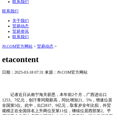
联系我们
联系我们
关于我们
贸易动态
贸易资讯
联系我们
J9.COM官方网站
>
贸易动态
>
etacontent
日期：2025-03-18 07:31 来源：J9.COM官方网站
记者近日从南宁海关获悉，本年前2个月，广西进出口
1253。7亿元，创汗青同期新高，同比增加21。5%，增速位居
全国第5位。此中，出口837。9亿元，取客岁全年比拟，外贸
规模正在全国排名上升两位至第11位，继续位居西部第2。平