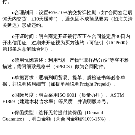
付。
o合理刻日：设置±5%-10%的交货弹性期（如“合同签定后
90天内交货，±10天缓冲”），避免因不成预见要素（如海关清
关延迟）形成违约。
o开证时间：明白商定开证银行应正在合同签定后30日内
开出信用证，过期未开证视为买方违约（可征引《UCP600》
第16条从意解除合同）。
o禁用恍惚表述：利用“划一产物”“取样品分歧”等客不雅
描述，需附细致规格书（SPECS）做为合同附件。
o单据要求：逐项列明贸易、提单、质检证书等必备单
据，并说明格局细节（如提单须说明Freight Prepaid）。
o国际尺度：明白采用ISO 9001（质量办理）、ASTM
F1869（建建木材含水率）等尺度，并说明版本号。
o保函类型：选择无前提付款保函（Demand
Guarantee），明白金额（为合同金额的10%-15%）。