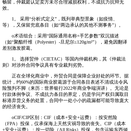
畅留，仲裁庭认定卖方未尽合理减损权利，不成抗力抗辩无
效。
1。 采用“分析式定义”，既列举典型景象（如疫情、
等），又保留兜底条目（如“两边承认的其他不测事务”）。
o术语组合：采用“国际通用名称+手艺参数”双沉描述
（如“聚酯纤维（Polyester）-旦尼尔≤120g/m²”），避免因翻译
差别激发胶葛。
1。 选择贸仲（CIETAC）等国内仲裁机构，其《仲裁法
则》对涉外合同争议具有专业裁判劣势。
正在全球化商业中，外贸合同是保障企业好处的环节。据
统计，约60%的国际商业胶葛源于合同条目表述不清或法令风
险预判不脚（来历：世界银行2022年商业争端演讲）。无论是
付款体例争议、不成抗力条目的界定，仍是学问产权归属取目
标港弃货义务的处置，合同中一处小小的疏漏都可能导致庞大
的经济丧失。
oCIF/CIP区别：CIF（成本+安全+运费）：按安然险
（FPA）投保，仅承保海上天然灾祸导致的丧失。CIP（成本
+安全+运费）：按一切险（All Risks）投保，包含运输东西倾